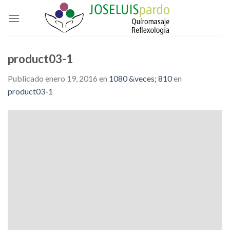
Skip
to
content
product03-1
Publicado
enero 19, 2016
en
1080 &veces; 810
en
product03-1