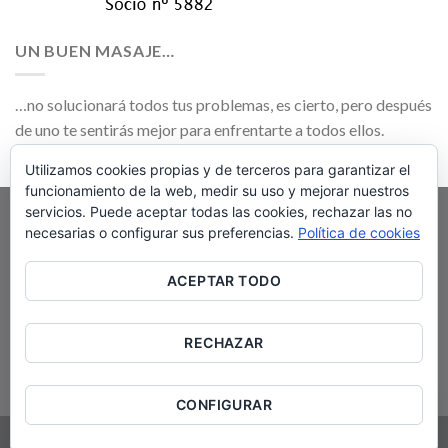
UN BUEN MASAJE…
…no solucionará todos tus problemas, es cierto, pero después
de uno te sentirás mejor para enfrentarte a todos ellos.
Utilizamos cookies propias y de terceros para garantizar el
funcionamiento de la web, medir su uso y mejorar nuestros
servicios. Puede aceptar todas las cookies, rechazar las no
«
Las técnicas naturales que aplicamos NO
necesarias o configurar sus preferencias.
Política de cookies
SUSTITUYEN NI EXCLUYEN la atención o
ACEPTAR TODO
el TRATAMIENTO MEDICO O
FARMACOLÓGICO CONVENCIONAL
RECHAZAR
prescrito por profesionales sanitarios
«
CONFIGURAR
Copyright 2026 ©
JOSE LUIS PARDO