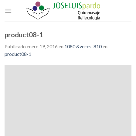
Skip
to
content
product08-1
Publicado
enero 19, 2016
en
1080 &veces; 810
en
product08-1