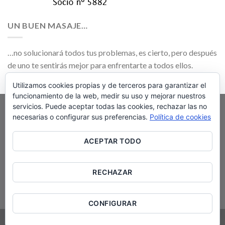
UN BUEN MASAJE…
…no solucionará todos tus problemas, es cierto, pero después
de uno te sentirás mejor para enfrentarte a todos ellos.
Utilizamos cookies propias y de terceros para garantizar el
funcionamiento de la web, medir su uso y mejorar nuestros
servicios. Puede aceptar todas las cookies, rechazar las no
«
Las técnicas naturales que aplicamos NO
necesarias o configurar sus preferencias.
Política de cookies
SUSTITUYEN NI EXCLUYEN la atención o
ACEPTAR TODO
el TRATAMIENTO MEDICO O
FARMACOLÓGICO CONVENCIONAL
RECHAZAR
prescrito por profesionales sanitarios
«
CONFIGURAR
Copyright 2026 ©
JOSE LUIS PARDO