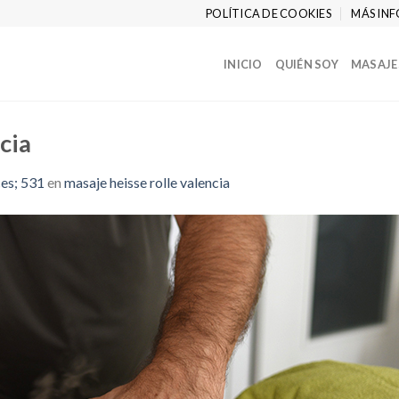
POLÍTICA DE COOKIES
MÁS INF
INICIO
QUIÉN SOY
MASAJE
cia
es; 531
en
masaje heisse rolle valencia