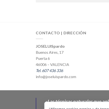
CONTACTO | DIRECCIÓN
JOSELUISpardo
Buenos Aires, 17
Puerta 6
46006 – VALENCIA
Tel. 607 436 336
info@joseluispardo.com
«
Las técnicas naturales que
FARMACOLÓGICO CONVENCIONAL
Utilizamos cookies propias y de terce