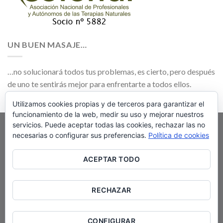
UN BUEN MASAJE…
…no solucionará todos tus problemas, es cierto, pero después
de uno te sentirás mejor para enfrentarte a todos ellos.
Utilizamos cookies propias y de terceros para garantizar el
funcionamiento de la web, medir su uso y mejorar nuestros
servicios. Puede aceptar todas las cookies, rechazar las no
«
Las técnicas naturales que aplicamos NO
necesarias o configurar sus preferencias.
Política de cookies
SUSTITUYEN NI EXCLUYEN la atención o
ACEPTAR TODO
el TRATAMIENTO MEDICO O
FARMACOLÓGICO CONVENCIONAL
RECHAZAR
prescrito por profesionales sanitarios
«
CONFIGURAR